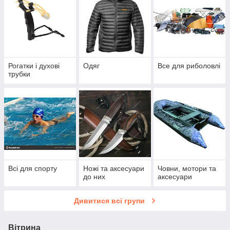
Рогатки і духові
Одяг
Все для риболовлі
трубки
Всі для спорту
Ножі та аксесуари
Човни, мотори та
до них
аксесуари
Дивитися всі групи
Вітрина