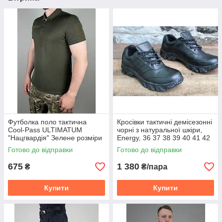
Футболка поло тактична
Кросівки тактичні демісезонні
Cool-Pass ULTIMATUM
чорні з натуральної шкіри,
"Нацгвардія" Зелене розміри
Energy, 36 37 38 39 40 41 42
XS-4XL
43 44 45 46
Готово до відправки
Готово до відправки
675
1 380
₴
₴/пара
Купити
Купити