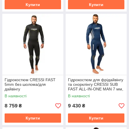
Купити
Купити
Гідрокостюм CRESSI FAST
Гідрокостюм для фрідайвінгу
5mm без шолома/для
та снорклінгу CRESSI SUB
дайвінгу
FAST ALL-IN-ONE MAN 7 мм,
розміри М, L, XL, 2XL, 3XL
В наявності
В наявності
8 759
9 430
₴
₴
Купити
Купити