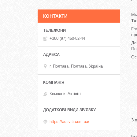
Мы
КОНТАКТИ
To
Гл
пр
+380 (97) 460-82-44
Дл
По
Ос
г. Полтава, Полтава, Україна
Компанія Актівіті
З 
https://activiti.com.ua/
Ін