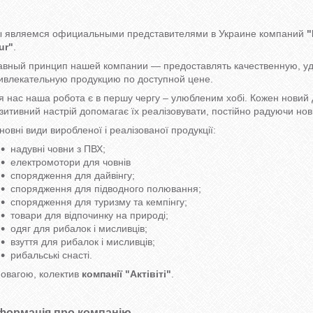
 являемся официальными представителями в Украине компаний
"
ur"
.
авный принцип нашей компании ― предоставлять качественную, уд
ивлекательную продукцию по доступной цене.
я нас наша робота є в першу чергу – улюбленим хобі. Кожен новий д
зитивний настрій допомагає їх реалізовувати, постійно радуючи нов
новні види виробленої і реалізованої продукції:
надувні човни з ПВХ;
електромотори для човнів
спорядження для дайвінгу;
спорядження для підводного полювання;
спорядження для туризму та кемпінгу;
товари для відпочинку на природі;
одяг для рибалок і мисливців;
взуття для рибалок і мисливців;
рибальські снасті.
повагою, колектив
компанії "Актівіті
"
.
формація про компанію