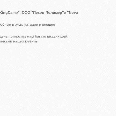
KingCamp"
,
ООО "Псков-Полимер"
и
"Nova
обную в эксплуатации и внешне
ень приносить нам багато цікавих ідей.
инками наших клієнтів.