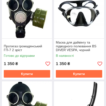
Маска для дайвінгу та
Протигаз громадянський
підводного полювання BS
ГП-7 2 зріст
DIVER VESPA, чорний
силікон, моноскло,
Готово до відправки
В наявності
безрамкова
1 350
1 350
₴
₴
Купити
Купити