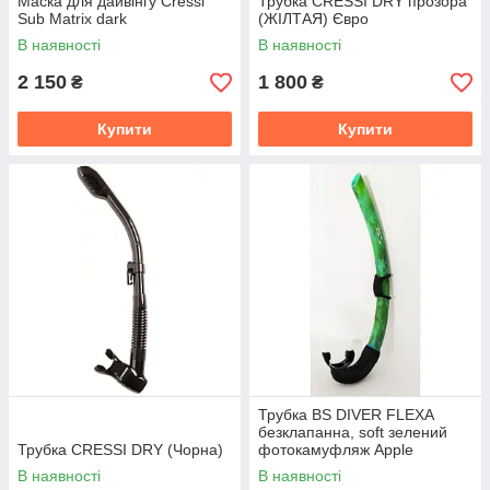
Маска для дайвінгу Cressi
Трубка CRESSI DRY прозора
Sub Matrix dark
(ЖІЛТАЯ) Євро
В наявності
В наявності
2 150
1 800
₴
₴
Купити
Купити
Трубка BS DIVER FLEXA
безклапанна, soft зелений
Трубка CRESSI DRY (Чорна)
фотокамуфляж Apple
В наявності
В наявності