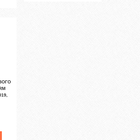
ВОГО
RM
019,