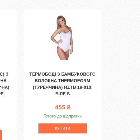
С) З
ТЕРМОБОДІ З БАМБУКОВОГО
КНА
ВОЛОКНА THERMOFORM
ИНА)
(ТУРЕЧЧИНА) HZTB 16-019,
РЕ,
БІЛЕ S
455 ₴
Готово до відправки
КУПИТИ