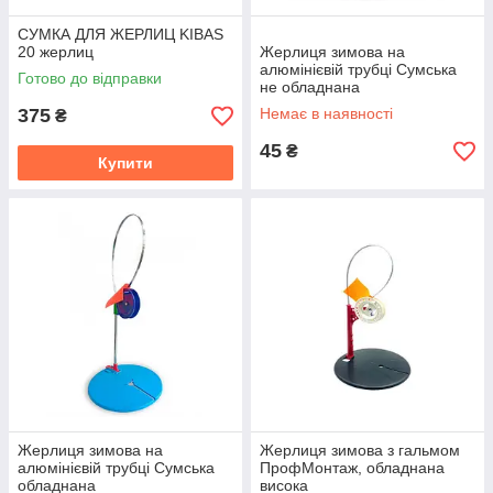
СУМКА ДЛЯ ЖЕРЛИЦ KIBAS
20 жерлиц
Жерлиця зимова на
алюмінієвій трубці Сумська
Готово до відправки
не обладнана
375
Немає в наявності
₴
45
₴
Купити
Жерлиця зимова на
Жерлиця зимова з гальмом
алюмінієвій трубці Сумська
ПрофМонтаж, обладнана
обладнана
висока