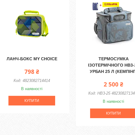
ЛАНЧ-БОКС MY CHOICE
ТЕРМОСУМКА
ІЗОТЕРМІЧНОГО HB3-
798 ₴
УРБАН 25 Л (КЕМПІНГ
4823082714414
2 500 ₴
В наявності
HB3-25 48230827134
КУПИТИ
В наявності
КУПИТИ