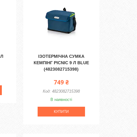
 Л
ІЗОТЕРМІЧНА СУМКА
КЕМПІНГ PICNIC 9 Л BLUE
(4823082715398)
749 ₴
4823082715398
В наявності
КУПИТИ