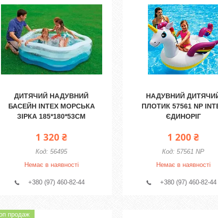
ДИТЯЧИЙ НАДУВНИЙ
НАДУВНИЙ ДИТЯЧИ
БАСЕЙН INTEX МОРСЬКА
ПЛОТИК 57561 NP INT
ЗІРКА 185*180*53СМ
ЄДИНОРІГ
1 320 ₴
1 200 ₴
56495
57561 NP
Немає в наявності
Немає в наявності
+380 (97) 460-82-44
+380 (97) 460-82-44
оп продаж