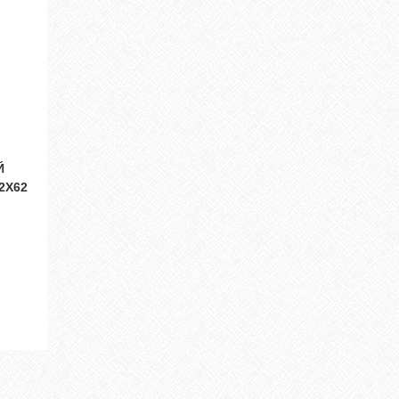
Й
2Х62