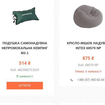
ПОДУШКА САМОНАДУВНА
КРІСЛО-МІШОК НАДУ
НЕПРОМОКАЛЬНА КЕМПІНГ
INTEX 68579 NP
M2-1
875 ₴
514 ₴
68579 NP
4823082713103
Немає в наявності
В наявності
+380 (97) 460-82-44
КУПИТИ