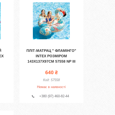
Й
ПЛІТ-МАТРАЦ " ФЛАМІНГО"
EX
INTEX РОЗМІРОМ
143Х137Х97СМ 57558 NP III
640 ₴
57558
Немає в наявності
+380 (97) 460-82-44