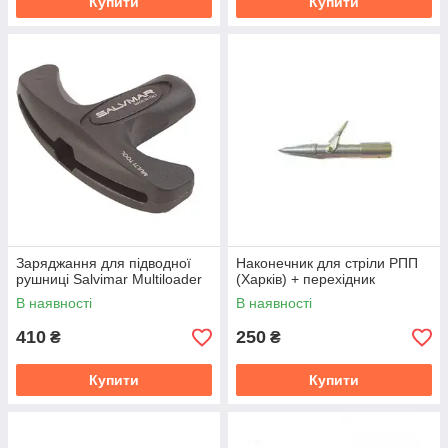
Купити
Купити
Заряджання для підводної
Наконечник для стріли РПП
рушниці Salvimar Multiloader
(Харків) + перехідник
В наявності
В наявності
410
250
₴
₴
Купити
Купити