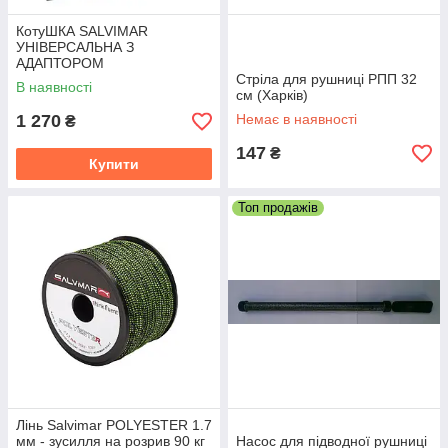
КотуШКА SALVIMAR
УНІВЕРСАЛЬНА З
АДАПТОРОМ
Стріла для рушниці РПП 32
В наявності
см (Харків)
1 270
Немає в наявності
₴
147
₴
Купити
Топ продажів
Лінь Salvimar POLYESTER 1.7
мм - зусилля на розрив 90 кг
Насос для підводної рушниці