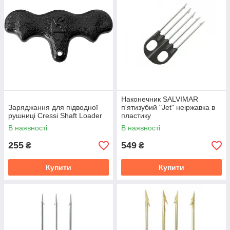
Наконечник SALVIMAR
Заряджання для підводної
п'ятизубий "Jet" неіржавка в
рушниці Cressi Shaft Loader
пластику
В наявності
В наявності
255
549
₴
₴
Купити
Купити