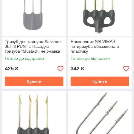
Тризуб для гарпуна Salvimar
Наконечник SALVIMAR
JET 3 PUNTE Насадка
чотиризуба обважнена в
тризуба "Mustad", неіржавка
пластику
на нейлоні
Готово до відправки
Готово до відправки
425
342
₴
₴
Купити
Купити