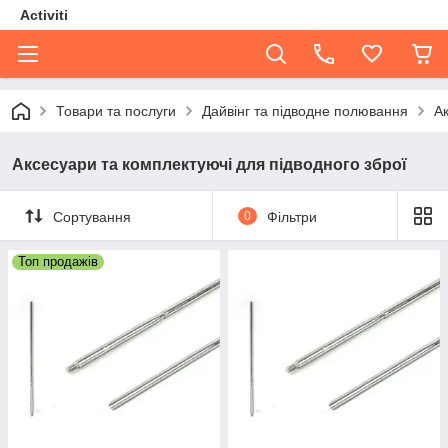
Activiti
Товари та послуги
Дайвінг та підводне полювання
Ак
Аксесуари та комплектуючі для підводного зброї
Сортування
0
Фільтри
Топ продажів