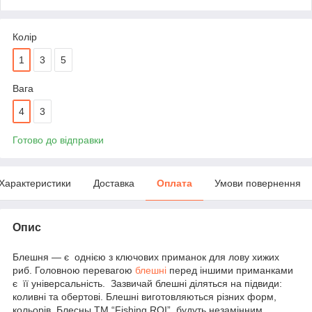
Колір
1
3
5
Вага
4
3
Готово до відправки
Характеристики
Доставка
Оплата
Умови повернення
Опис
Блешня — є однією з ключових приманок для лову хижих
риб. Головною перевагою
блешні
перед іншими приманками
є її універсальність. Зазвичай блешні діляться на підвиди:
коливні та обертові. Блешні виготовляються різних форм,
кольорів. Блесны TM “Fishing ROI” будуть незамінним