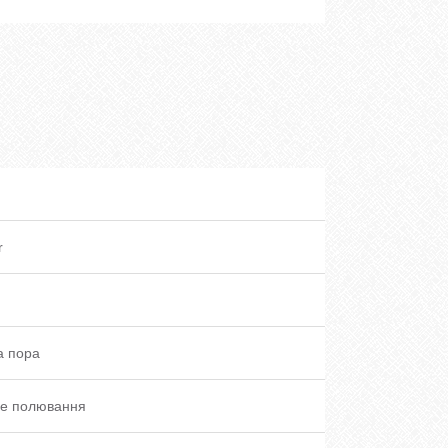
r
а пора
не полювання