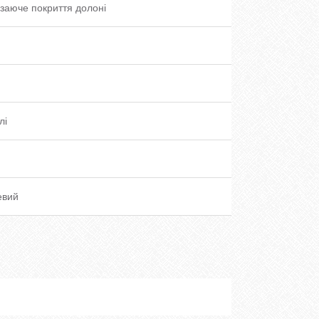
заюче покриття долоні
лі
евий