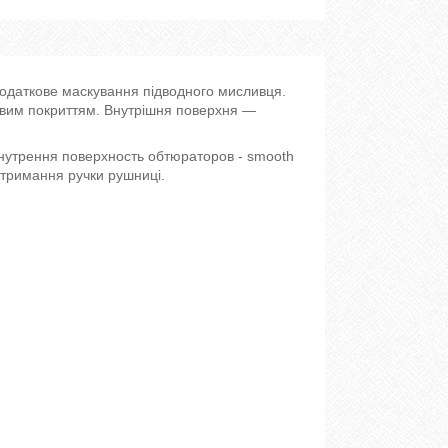
даткове маскування підводного мисливця.
овим покриттям. Внутрішня поверхня —
утрення поверхность обтюраторов - smooth
 утримання ручки рушниці.