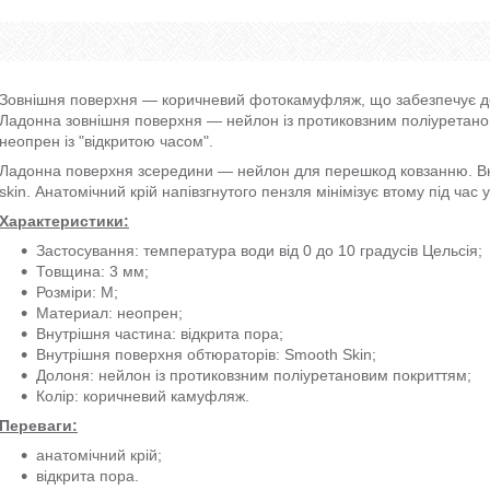
Зовнішня поверхня — коричневий фотокамуфляж, що забезпечує до
Ладонна зовнішня поверхня — нейлон із протиковзним поліуретан
неопрен із "відкритою часом".
Ладонна поверхня зсередини — нейлон для перешкод ковзанню. Вн
skin. Анатомічний крій напівзгнутого пензля мінімізує втому під час
Характеристики:
Застосування: температура води від 0 до 10 градусів Цельсія;
Товщина: 3 мм;
Розміри: M;
Материал: неопрен;
Внутрішня частина: відкрита пора;
Внутрішня поверхня обтюраторів: Smooth Skin;
Долоня: нейлон із протиковзним поліуретановим покриттям;
Колір: коричневий камуфляж.
Переваги:
анатомічний крій;
відкрита пора.