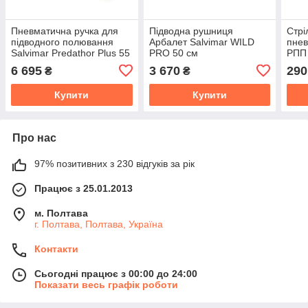
Пневматична ручка для
Підводна рушниця
Стрі
підводного полювання
Арбалет Salvimar WILD
пнев
Salvimar Predathor Plus 55
PRO 50 см
РПП 
6 695
3 670
290
₴
₴
Купити
Купити
Про нас
97% позитивних з 230 відгуків за рік
Працює з 25.01.2013
м. Полтава
г. Полтава, Полтава, Україна
Контакти
Сьогодні працює з 00:00 до 24:00
Показати весь графік роботи