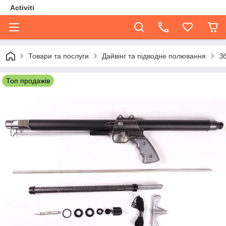
Activiti
Товари та послуги
Дайвінг та підводне полювання
З
Топ продажів