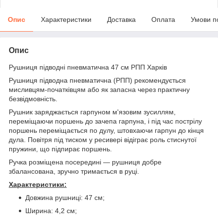
Опис
Характеристики
Доставка
Оплата
Умови п
Опис
Рушниця підводні пневматична 47 см РПП Харків
Рушниця підводна пневматична (РПП) рекомендується
мисливцям-початківцям або як запасна через практичну
безвідмовність.
Рушник заряджається гарпуном м'язовим зусиллям,
переміщаючи поршень до зачепа гарпуна, і під час пострілу
поршень переміщається по дулу, штовхаючи гарпун до кінця
дула. Повітря під тиском у ресивері відіграє роль стиснутої
пружини, що підпирає поршень.
Ручка розміщена посередині — рушниця добре
збалансована, зручно тримається в руці.
Характеристики:
Довжина рушниці: 47 см;
Ширина: 4,2 см;