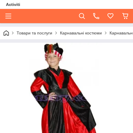
Activiti
Товари та послуги
Карнавальні костюми
Карнавальни