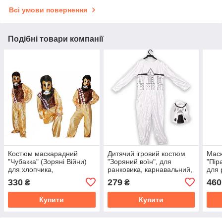
Всі умови повернення
Подібні товари компанії
Костюм маскарадний
Дитячий ігровий костюм
Мас
"Чубакка" (Зоряні Війни)
"Зоряний воїн", для
"Пір
для хлопчика,
ранковика, карнавальний,
для 
карнавальний, ігровий,
маскарадний, серія Зоряні
карн
330
279
460
₴
₴
для ранковика
Війни
Гелл
Купити
Купити