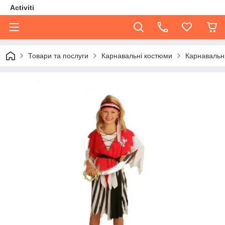
Activiti
Товари та послуги
Карнавальні костюми
Карнавальни