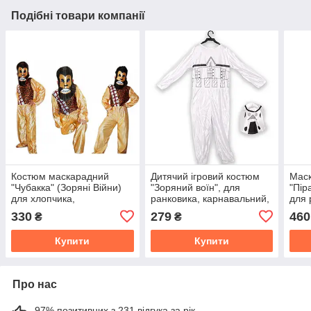
Подібні товари компанії
Костюм маскарадний
Дитячий ігровий костюм
Мас
"Чубакка" (Зоряні Війни)
"Зоряний воїн", для
"Пір
для хлопчика,
ранковика, карнавальний,
для 
карнавальний, ігровий,
маскарадний, серія Зоряні
карн
330
279
460
₴
₴
для ранковика
Війни
Гелл
Купити
Купити
Про нас
97% позитивних з 231 відгука за рік