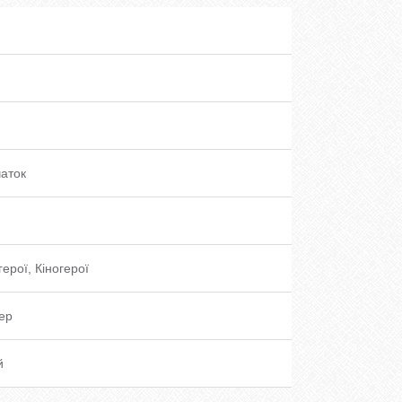
чаток
герої, Кіногерої
ер
й