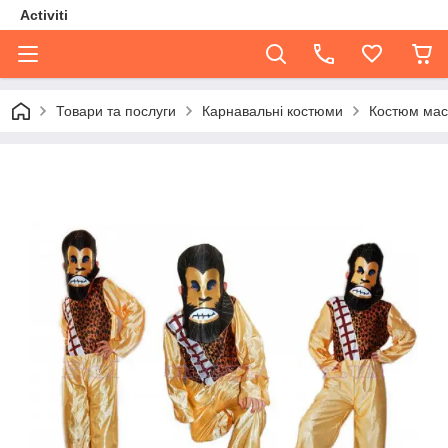
Activiti
Товари та послуги
Карнавальні костюми
Костюм маск