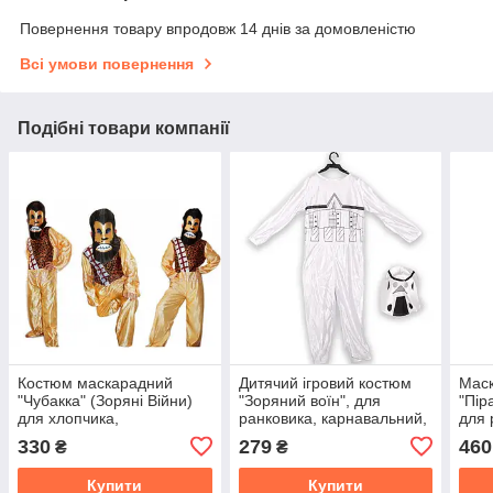
Повернення товару впродовж 14 днів за домовленістю
Всі умови повернення
Подібні товари компанії
Костюм маскарадний
Дитячий ігровий костюм
Мас
"Чубакка" (Зоряні Війни)
"Зоряний воїн", для
"Пір
для хлопчика,
ранковика, карнавальний,
для 
карнавальний, ігровий,
маскарадний, серія Зоряні
карн
330
279
460
₴
₴
для ранковика
Війни
Гелл
Купити
Купити