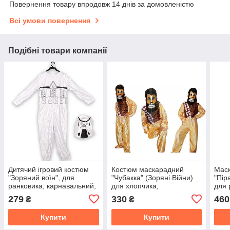
Повернення товару впродовж 14 днів за домовленістю
Всі умови повернення
Подібні товари компанії
Дитячий ігровий костюм
Костюм маскарадний
Мас
"Зоряний воїн", для
"Чубакка" (Зоряні Війни)
"Пір
ранковика, карнавальний,
для хлопчика,
для 
маскарадний, серія Зоряні
карнавальний, ігровий,
карн
279
330
460
₴
₴
Війни
для ранковика
Гелл
Купити
Купити