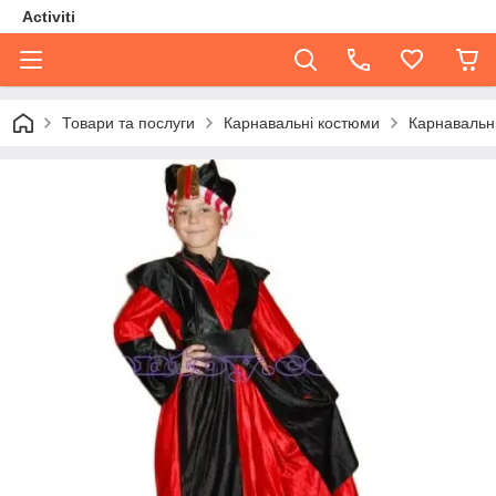
Activiti
Товари та послуги
Карнавальні костюми
Карнавальни