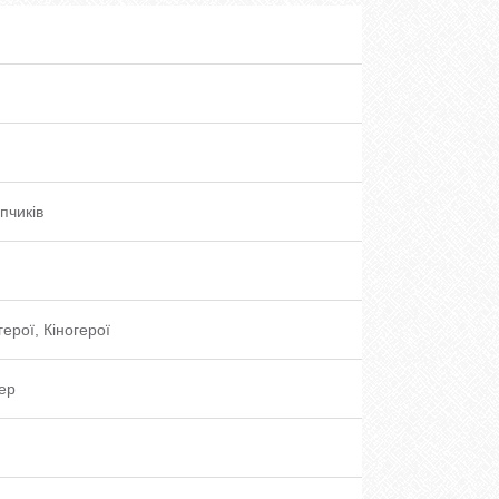
пчиків
герої, Кіногерої
ер