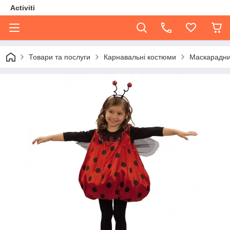
Activiti
Товари та послуги
Карнавальні костюми
Маскарадний