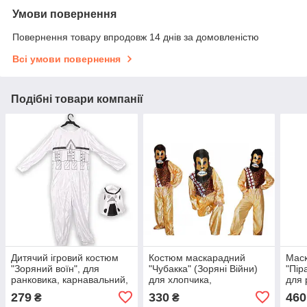
Умови повернення
Повернення товару впродовж 14 днів за домовленістю
Всі умови повернення
Подібні товари компанії
Дитячий ігровий костюм
Костюм маскарадний
Мас
"Зоряний воїн", для
"Чубакка" (Зоряні Війни)
"Пір
ранковика, карнавальний,
для хлопчика,
для 
маскарадний, серія Зоряні
карнавальний, ігровий,
карн
279
330
460
₴
₴
Війни
для ранковика
Гелл