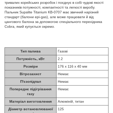
тривалих корейських розробок і поєднує в собі чудові якості
показників потужності, компактності та легкості виробу.
Пальник Supalite Titanium KB-0707 має звичний нарізний
стандарт (балони epi-gas), але може працювати й від
цангового балона за допомогою спеціального перехідника
Cobra, який купується окремо.
Тип палива
Газові
Потужність, кВт
2.2
Розміри
176 x 116 x 40 мм
Вітрозахист
Немає
П'єзопідпал
Немає
Попереднє підігрівання
Немає
газу
Матеріал виготовлення
Алюміній, титан
Діаметр встановлюваної
125