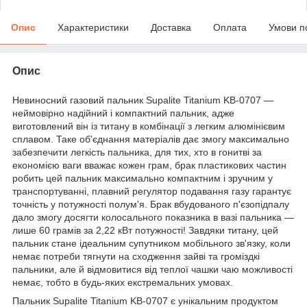
Опис
Характеристики
Доставка
Оплата
Умови п
Опис
Невиносний газовий пальник Supalite Titanium KB-0707 —
неймовірно надійний і компактний пальник, адже
виготовлений він із титану в комбінації з легким алюмінієвим
сплавом. Таке об'єднання матеріалів дає змогу максимально
забезпечити легкість пальника, для тих, хто в гонитві за
економією ваги вважає кожен грам, брак пластикових частин
робить цей пальник максимально компактним і зручним у
транспортуванні, плавний регулятор подавання газу гарантує
точність у потужності полум'я. Брак вбудованого п'єзопідпалу
дало змогу досягти колосального показника в вазі пальника —
лише 60 грамів за 2,22 кВт потужності! Завдяки титану, цей
пальник стане ідеальним супутником мобільного зв'язку, коли
немає потреби тягнути на сходження зайві та громіздкі
пальники, але й відмовитися від теплої чашки чаю можливості
немає, тобто в будь-яких екстремальних умовах.
Пальник Supalite Titanium KB-0707 є унікальним продуктом