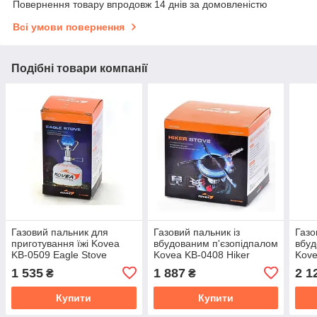
Повернення товару впродовж 14 днів за домовленістю
Всі умови повернення
Подібні товари компанії
Газовий пальник для
Газовий пальник із
Газо
приготування їжі Kovea
вбудованим п'єзопідпалом
вбуд
KB-0509 Eagle Stove
Kovea KB-0408 Hiker
Kove
Stov
1 535
1 887
2 1
₴
₴
Купити
Купити