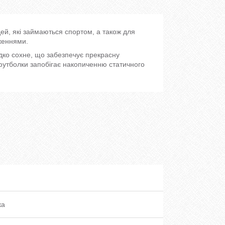
дей, які займаються спортом, а також для
женнями.
дко сохне, що забезпечує прекрасну
 футболки запобігає накопиченню статичного
ка