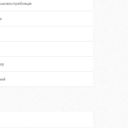
ськовослужбовців
а
ер
вий