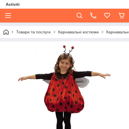
Activiti
Товари та послуги
Карнавальні костюми
Карнавальни