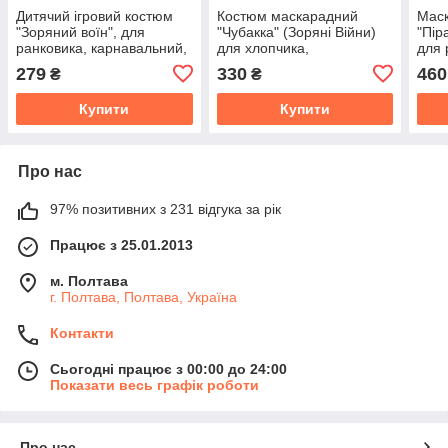
Дитячий ігровий костюм
Костюм маскарадний
Мас
"Зоряний воїн", для
"Чубакка" (Зоряні Війни)
"Пір
ранковика, карнавальний,
для хлопчика,
для 
маскарадний, серія Зоряні
карнавальний, ігровий,
карн
279
330
460
₴
₴
Війни
для ранковика
Гелл
Купити
Купити
Про нас
97% позитивних з 231 відгука за рік
Працює з 25.01.2013
м. Полтава
г. Полтава, Полтава, Україна
Контакти
Сьогодні працює з 00:00 до 24:00
Показати весь графік роботи
Про нас