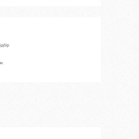
ідбір
м.