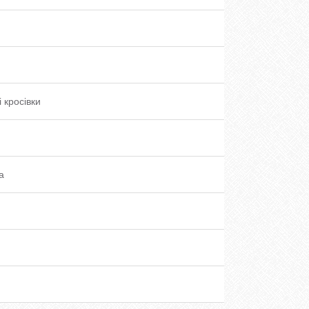
і кросівки
а