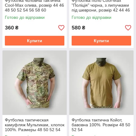
Футболка чоловіча тактична
Футболка поло Cool-Max
Cool-Max олива, розмір 44 46
"Поліція" чорна, з липучками
48 50 52 54 56 58 60
під шеврони, розмір 42 44 46
48 50 52 54 56 58 60 62
Готово до відправки
Готово до відправки
360
580
₴
₴
Купити
Купити
Футболка тактическая
Футболка тактична Койот,
камуфляж Мультикам, хлопок
бавовна 100%. Розміри 48 50
100%. Размеры 48 50 52 54
52 54